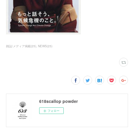
雑誌/メディア掲載
(
25
)
NEWS
(
25
)
618scallop powder
フォロー