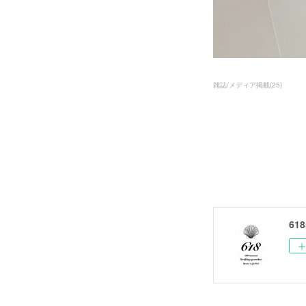
雑誌/メディア掲載
(
25
)
618