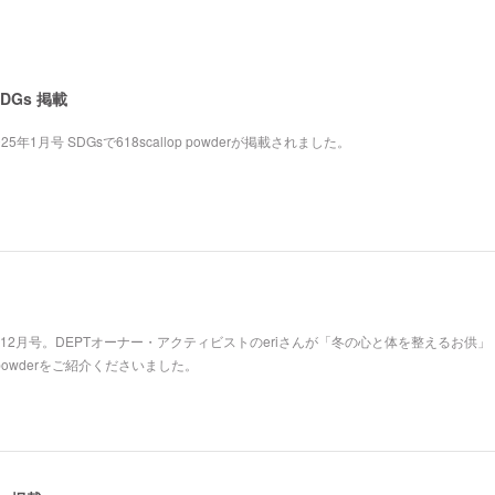
SDGs 掲載
25年1月号 SDGsで618scallop powderが掲載されました。
活12月号。DEPTオーナー・アクティビストのeriさんが「冬の心と体を整えるお供」
p powderをご紹介くださいました。