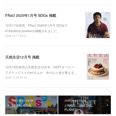
FRaU 2025年1月号 SDGs 掲載
12月17日発売、FRaU 2025年1月号 SDGsで
618scallop powderが掲載されました。
2024.12.17 02:01
天然生活12月号 掲載
10月19日発売の天然生活12月号。DEPTオーナー・
アクティビストのeriさんが「冬の心と体を整える…
2024.10.22 02:20
2021.05.27 05:06
2021.04.07 05:26
BE-PAL 6月号
J-WAVE「JAM THE
PLANET」