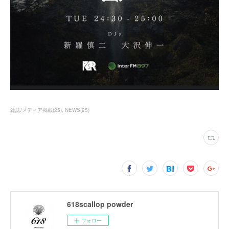
雑誌/メディア掲載
(
25
)
NEWS
(
25
)
618scallop powder
フォロー