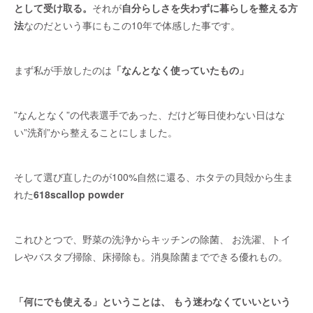
として受け取る。
それが
自分らしさを失わずに暮らしを整える方
法
なのだという事にもこの10年で体感した事です。
まず私が手放したのは
「なんとなく使っていたもの」
”なんとなく”の代表選手であった、だけど毎日使わない日はな
い”洗剤”から整えることにしました。
そして選び直したのが100%自然に還る、ホタテの貝殻から生ま
れた
618scallop powder
これひとつで、野菜の洗浄からキッチンの除菌、 お洗濯、トイ
レやバスタブ掃除、床掃除も。消臭除菌までできる優れもの。
「何にでも使える」ということは、 もう迷わなくていいという